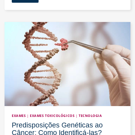
de
Dopamina:
Como
Eles
Afetam
Seu
Corpo?
EXAMES
|
EXAMES TOXICOLÓGICOS
|
TECNOLOGIA
Predisposições Genéticas ao
Câncer: Como Identificá-las?