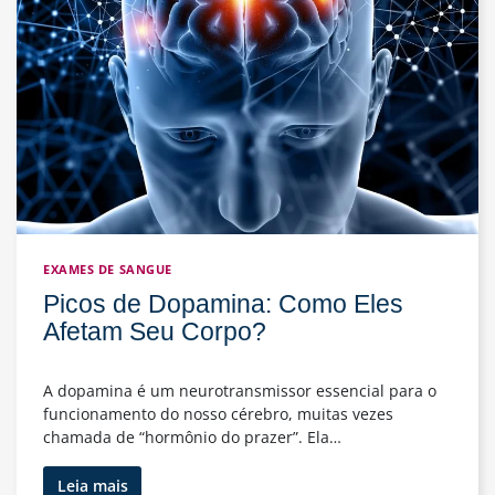
e
Como
Diagnosticar
a
Doença
EXAMES DE SANGUE
Picos de Dopamina: Como Eles
Afetam Seu Corpo?
A dopamina é um neurotransmissor essencial para o
funcionamento do nosso cérebro, muitas vezes
chamada de “hormônio do prazer”. Ela…
Picos
Leia mais