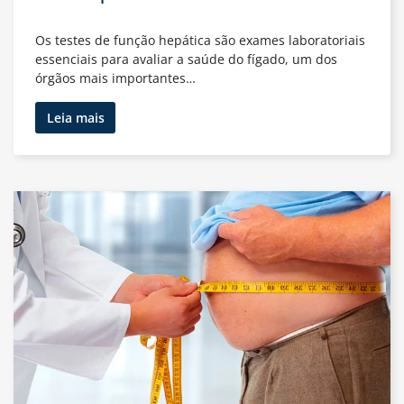
Os testes de função hepática são exames laboratoriais
essenciais para avaliar a saúde do fígado, um dos
órgãos mais importantes…
Entendendo
Leia mais
os
Testes
de
Função
Hepática:
O
Que
São
e
Por
Que
São
Importantes