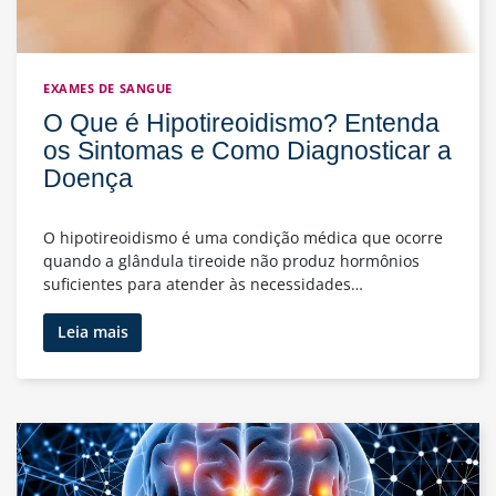
EXAMES DE SANGUE
O Que é Hipotireoidismo? Entenda
os Sintomas e Como Diagnosticar a
Doença
O hipotireoidismo é uma condição médica que ocorre
quando a glândula tireoide não produz hormônios
suficientes para atender às necessidades…
O
Leia mais
Que
é
Hipotireoidismo?
Entenda
os
Sintomas