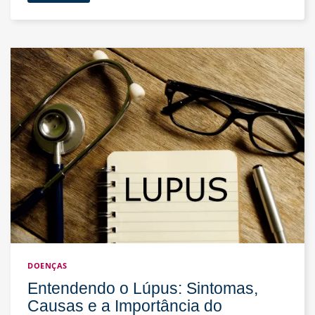
Toxicológicos
em
Empresas:
Protegendo
a
Saúde
dos
Funcionários
e
o
Ambiente
de
Trabalho
DOENÇAS
Entendendo o Lúpus: Sintomas,
Causas e a Importância do