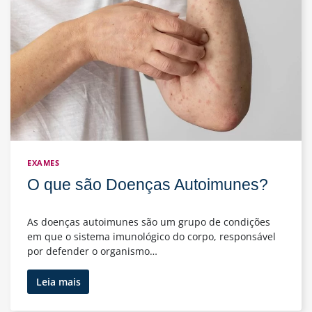
EXAMES
O que são Doenças Autoimunes?
As doenças autoimunes são um grupo de condições
em que o sistema imunológico do corpo, responsável
por defender o organismo…
O
Leia mais
que
são