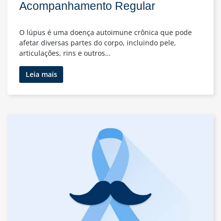
Acompanhamento Regular
O lúpus é uma doença autoimune crônica que pode
afetar diversas partes do corpo, incluindo pele,
articulações, rins e outros…
Entendendo
Leia mais
o
Lúpus:
Sintomas,
Causas
e
a
Importância
do
Acompanhamento
Regular