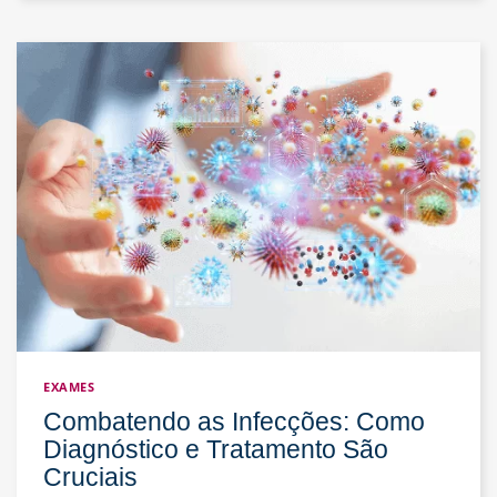
Doenças
Autoimunes?
EXAMES
Combatendo as Infecções: Como
Diagnóstico e Tratamento São
Cruciais