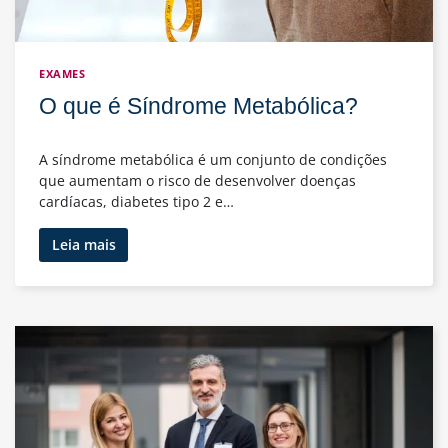
EXAMES
O que é Síndrome Metabólica?
A síndrome metabólica é um conjunto de condições
que aumentam o risco de desenvolver doenças
cardíacas, diabetes tipo 2 e…
O
Leia mais
que
é
Síndrome
Metabólica?