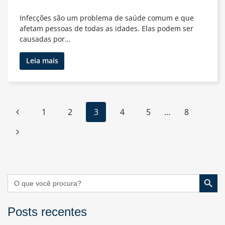
Infecções são um problema de saúde comum e que
afetam pessoas de todas as idades. Elas podem ser
causadas por…
Combatendo
Leia mais
as
Infecções:
Como
Diagnóstico
Navegação
Página
1
2
3
4
5
…
8
e
da
Tratamento
Anterior
Página
Página
São
Cruciais
Seguinte
Search Button
Search
for:
Posts recentes