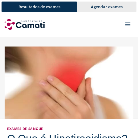
Pular
Resultados de exames
Agendar exames
para
o
Conteúdo
EXAMES DE SANGUE