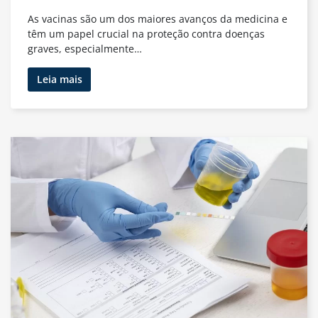
As vacinas são um dos maiores avanços da medicina e
têm um papel crucial na proteção contra doenças
graves, especialmente…
A
Leia mais
Importância
das
Vacinas
Iniciais
no
Bebê:
Proteja
Seu
Filho
com
as
Vacinas
Certas
desde
o