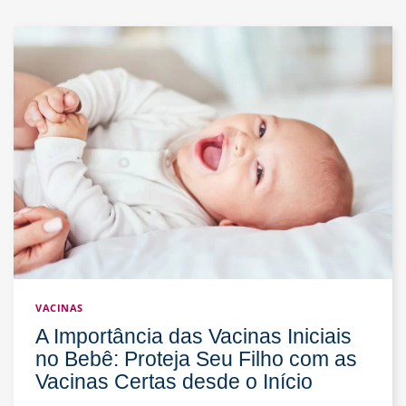
Tratar
um
Resfriado
Fora
de
Época:
Quando
o
Exame
Pode
Ajudar
no
Diagnóstico
VACINAS
A Importância das Vacinas Iniciais
no Bebê: Proteja Seu Filho com as
Vacinas Certas desde o Início