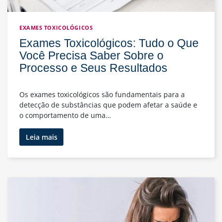
Início
EXAMES TOXICOLÓGICOS
Exames Toxicológicos: Tudo o Que
Você Precisa Saber Sobre o
Processo e Seus Resultados
Os exames toxicológicos são fundamentais para a
detecção de substâncias que podem afetar a saúde e
o comportamento de uma…
Exames
Leia mais
Toxicológicos:
Tudo
o
Que
Você
Precisa
Saber