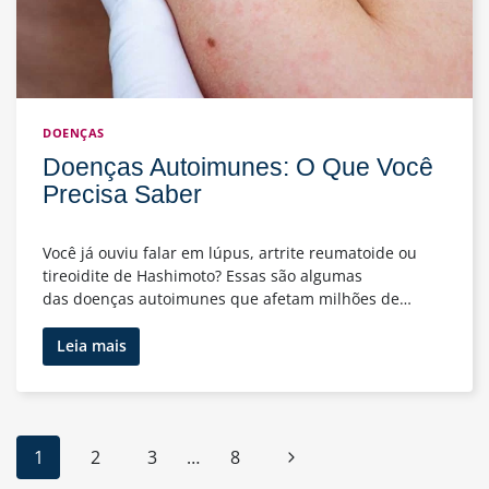
DOENÇAS
Doenças Autoimunes: O Que Você
Precisa Saber
Você já ouviu falar em lúpus, artrite reumatoide ou
tireoidite de Hashimoto? Essas são algumas
das doenças autoimunes que afetam milhões de…
Doenças
Leia mais
Autoimunes:
O
Que
Você
Navegação
Página
1
2
3
…
8
Precisa
da
Saber