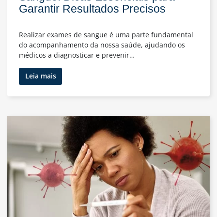
Garantir Resultados Precisos
Realizar exames de sangue é uma parte fundamental
do acompanhamento da nossa saúde, ajudando os
médicos a diagnosticar e prevenir…
Como
Leia mais
Se
Preparar
para
Exames
de
Sangue:
Dicas
Essenciais
para
Garantir
Resultados
Precisos