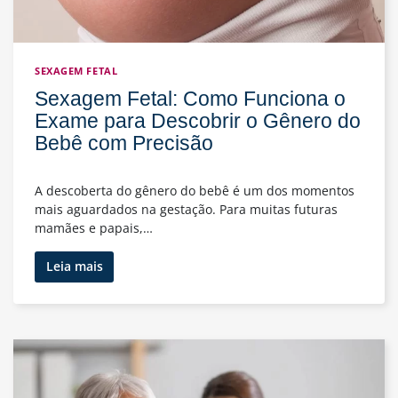
SEXAGEM FETAL
Sexagem Fetal: Como Funciona o
Exame para Descobrir o Gênero do
Bebê com Precisão
A descoberta do gênero do bebê é um dos momentos
mais aguardados na gestação. Para muitas futuras
mamães e papais,…
Sexagem
Leia mais
Fetal:
Como
Funciona
o
Exame
para