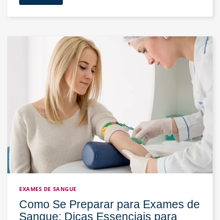
Contra
a
Gripe:
Por
Que
Ela
É
Importante
e
Quando
Tomar?
Descubra
Tudo
Sobre
a
Vacinação
EXAMES DE SANGUE
Como Se Preparar para Exames de
Sangue: Dicas Essenciais para