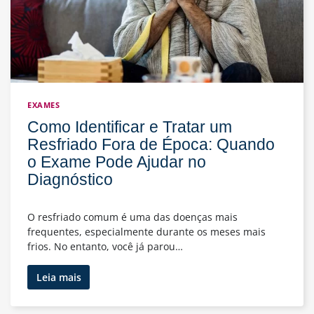
a
Festa
com
Segurança
EXAMES
Como Identificar e Tratar um
Resfriado Fora de Época: Quando
o Exame Pode Ajudar no
Diagnóstico
O resfriado comum é uma das doenças mais
frequentes, especialmente durante os meses mais
frios. No entanto, você já parou…
Como
Leia mais
Identificar
e