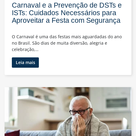
Carnaval e a Prevenção de DSTs e
ISTs: Cuidados Necessários para
Aproveitar a Festa com Segurança
O Carnaval é uma das festas mais aguardadas do ano
no Brasil. São dias de muita diversão, alegria e
celebração,…
Carnaval
Leia mais
e
a
Prevenção
de
DSTs
e
ISTs:
Cuidados
Necessários
para
Aproveitar