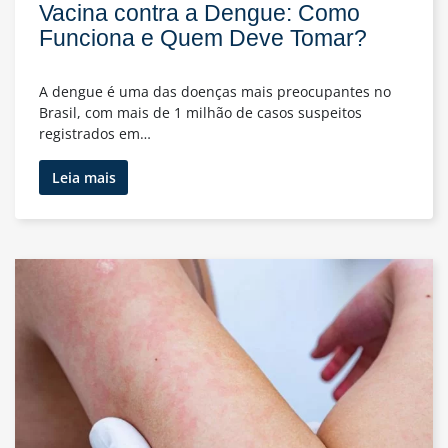
Vacina contra a Dengue: Como
Funciona e Quem Deve Tomar?
A dengue é uma das doenças mais preocupantes no
Brasil, com mais de 1 milhão de casos suspeitos
registrados em…
Vacina
Leia mais
contra
a
Dengue:
Como
Funciona
e
Quem
Deve
Tomar?