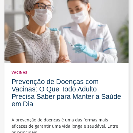
Descobrir
o
Gênero
do
Bebê
com
Precisão
VACINAS
Prevenção de Doenças com
Vacinas: O Que Todo Adulto
Precisa Saber para Manter a Saúde
em Dia
A prevenção de doenças é uma das formas mais
eficazes de garantir uma vida longa e saudável. Entre
os principais…