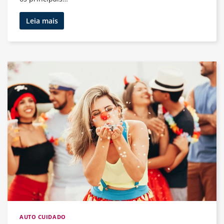
Prevenção
Leia mais
de
Doenças
com
Vacinas:
O
Que
Todo
Adulto
Precisa
Saber
para
Manter
a
Saúde
em
Dia
AUTO CUIDADO