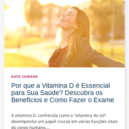
e
Qual
Exame
Realizar
para
o
Diagnóstico
Correto
AUTO CUIDADO
Por que a Vitamina D é Essencial
para Sua Saúde? Descubra os
Benefícios e Como Fazer o Exame
A vitamina D, conhecida como a “vitamina do sol”,
desempenha um papel crucial em várias funções vitais
do corpo humano….