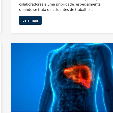
colaboradores é uma prioridade, especialmente
quando se trata de acidentes de trabalho….
Por
Leia mais
Que
Fazer
Exame
Toxicológico
em
Casos
de
Acidente
de
Trabalho?