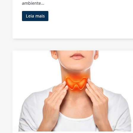
ambiente…
Predisposições
Leia mais
Genéticas
ao
Câncer:
Como
Identificá-
las?