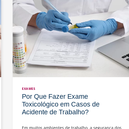
Sua
Saúde:
Exames
de
Rotina
Para
Iniciar
2025
com
o
Pé
Direito
EXAMES
Por Que Fazer Exame
Toxicológico em Casos de
Acidente de Trabalho?
Em muitos ambientes de trabalho, a segurança dos