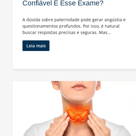
Confiável É Esse Exame?
A dúvida sobre paternidade pode gerar angústia e
questionamentos profundos. Por isso, é natural
buscar respostas precisas e seguras. Mas…
Teste
Leia mais
de
Paternidade:
Quão
Confiável
É
Esse
Exame?