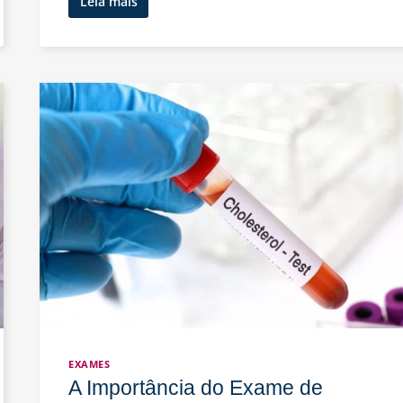
Viroses
Leia mais
Comuns:
Como
Identificar
os
Sintomas
e
Qual
Exame
Realizar
para
o
Diagnóstico
Correto
EXAMES
A Importância do Exame de