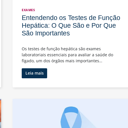
EXAMES
Entendendo os Testes de Função
Hepática: O Que São e Por Que
São Importantes
Os testes de função hepática são exames
laboratoriais essenciais para avaliar a saúde do
fígado, um dos órgãos mais importantes…
Entendendo
Leia mais
os
Testes
de
Função
Hepática:
O
Que
São