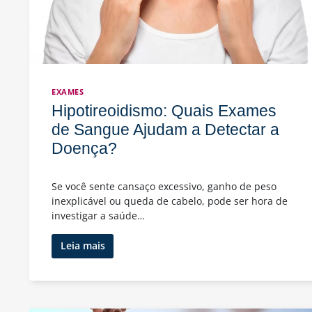
EXAMES
Hipotireoidismo: Quais Exames
de Sangue Ajudam a Detectar a
Doença?
Se você sente cansaço excessivo, ganho de peso
inexplicável ou queda de cabelo, pode ser hora de
investigar a saúde…
Hipotireoidismo:
Leia mais
Quais
Exames
de
Sangue