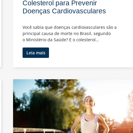
Colesterol para Prevenir
Doenças Cardiovasculares
Você sabia que doenças cardiovasculares são a
principal causa de morte no Brasil, segundo
o Ministério da Saúde? E o colesterol…
A
Leia mais
Importância
do
Exame
de
Colesterol
para
Prevenir
Doenças
Cardiovasculares