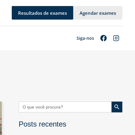
Resultados de exames
Agendar exames
Siga-nos
Search Button
Search
for:
Posts recentes