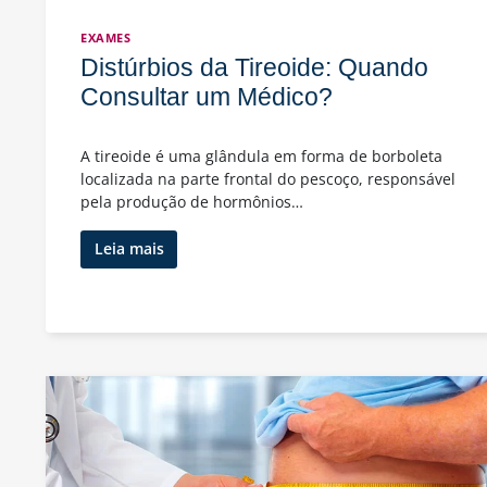
EXAMES
Distúrbios da Tireoide: Quando
Consultar um Médico?
A tireoide é uma glândula em forma de borboleta
localizada na parte frontal do pescoço, responsável
pela produção de hormônios…
Distúrbios
Leia mais
da
Tireoide:
Quando
Consultar
um
Médico?