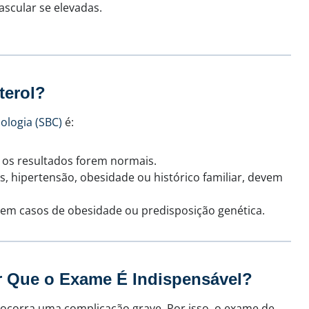
scular se elevadas.
terol?
ologia (SBC)
é:
 os resultados forem normais.
, hipertensão, obesidade ou histórico familiar, devem
 em casos de obesidade ou predisposição genética.
or Que o Exame É Indispensável?
 ocorra uma complicação grave. Por isso, o exame de