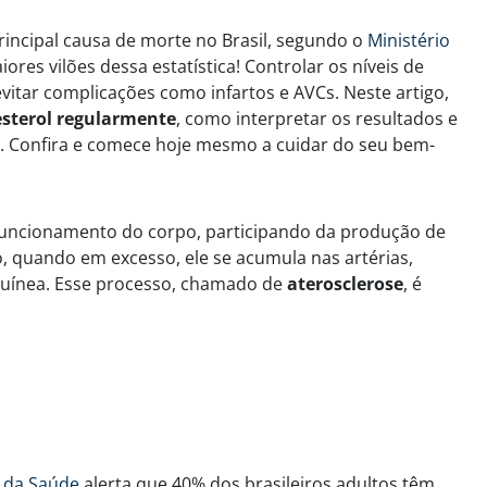
rincipal causa de morte no Brasil, segundo o
Ministério
iores vilões dessa estatística! Controlar os níveis de
evitar complicações como infartos e AVCs. Neste artigo,
esterol regularmente
, como interpretar os resultados e
a. Confira e comece hoje mesmo a cuidar do seu bem-
funcionamento do corpo, participando da produção de
, quando em excesso, ele se acumula nas artérias,
nguínea. Esse processo, chamado de
aterosclerose
, é
 da Saúde
alerta que 40% dos brasileiros adultos têm