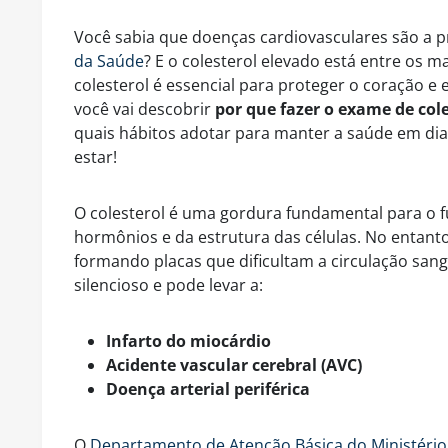
Você sabia que doenças cardiovasculares são a p
da Saúde
? E o colesterol elevado está entre os ma
colesterol é essencial para proteger o coração e 
você vai descobrir
por que fazer o exame de col
quais hábitos adotar para manter a saúde em di
estar!
O colesterol é uma gordura fundamental para o 
hormônios e da estrutura das células. No entanto
formando placas que dificultam a circulação sa
silencioso e pode levar a:
Infarto do miocárdio
Acidente vascular cerebral (AVC)
Doença arterial periférica
O
Departamento de Atenção Básica do Ministério