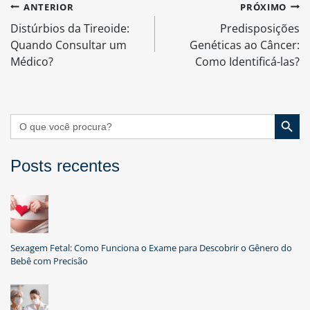
Navegação
ANTERIOR
PRÓXIMO
de
Distúrbios da Tireoide:
Predisposições
Post
Quando Consultar um
Genéticas ao Câncer:
Médico?
Como Identificá-las?
Search Button
Search
for:
Posts recentes
Sexagem Fetal: Como Funciona o Exame para Descobrir o Gênero do
Bebê com Precisão