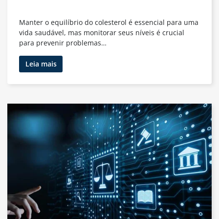
Manter o equilíbrio do colesterol é essencial para uma
vida saudável, mas monitorar seus níveis é crucial
para prevenir problemas…
Gerenciando
Leia mais
os
Níveis
de
Colesterol
com
Exames
Laboratoriais