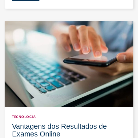
do
Pezinho:
Garantindo
o
Futuro
do
Seu
Bebê
TECNOLOGIA
Vantagens dos Resultados de
Exames Online