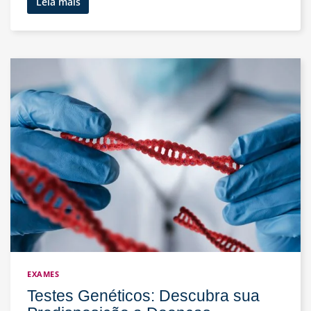
Detectando
Leia mais
Precocemente
Doenças
e
Reforçando
a
Imunização
EXAMES
Testes Genéticos: Descubra sua