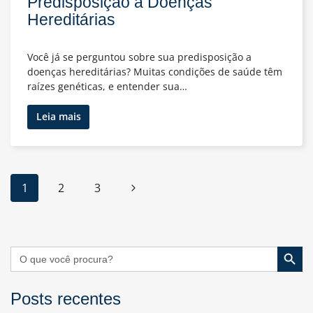
Predisposição a Doenças
Hereditárias
Você já se perguntou sobre sua predisposição a
doenças hereditárias? Muitas condições de saúde têm
raízes genéticas, e entender sua…
Testes
Leia mais
Genéticos:
Descubra
sua
Predisposição
Navegação
Página
1
2
3
a
da
Doenças
Seguinte
Página
Hereditárias
Search Button
Search
for:
Posts recentes