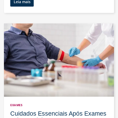
Convênios
Leia mais
Médicos
Aceitos
e
Como
Utilizá-
los:
Um
Guia
Completo
EXAMES
Cuidados Essenciais Após Exames