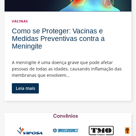
VACINAS
Como se Proteger: Vacinas e
Medidas Preventivas contra a
Meningite
A meningite é uma doença grave que pode afetar
pessoas de todas as idades, causando inflamação das
membranas que envolvem…
Como
Leia mais
se
Proteger:
Vacinas
e
Medidas
Preventivas
contra