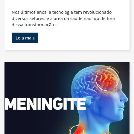
Nos últimos anos, a tecnologia tem revolucionado
diversos setores, e a área da saúde não fica de fora
dessa transformação….
Vantagens
Leia mais
dos
Resultados
de
Exames
Online