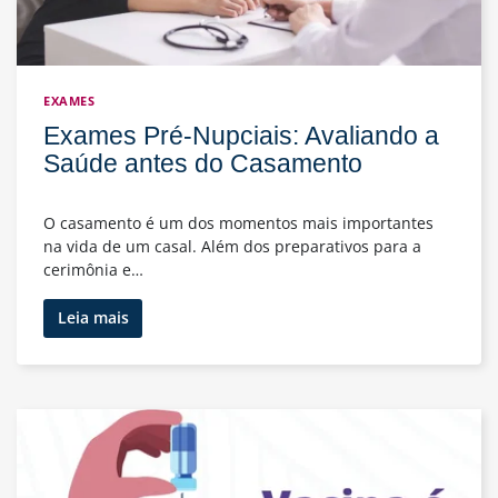
EXAMES
Exames Pré-Nupciais: Avaliando a
Saúde antes do Casamento
O casamento é um dos momentos mais importantes
na vida de um casal. Além dos preparativos para a
cerimônia e…
Exames
Leia mais
Pré-
Nupciais:
Avaliando
a
Saúde
antes
do