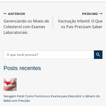
Navegação
ANTERIOR
PRÓXIMO
de
Gerenciando os Níveis de
Vacinação Infantil: O Que
Post
Colesterol com Exames
os Pais Precisam Saber
Laboratoriais
Search Button
Search
for:
Posts recentes
Sexagem Fetal: Como Funciona o Exame para Descobrir o Gênero do
Bebê com Precisão