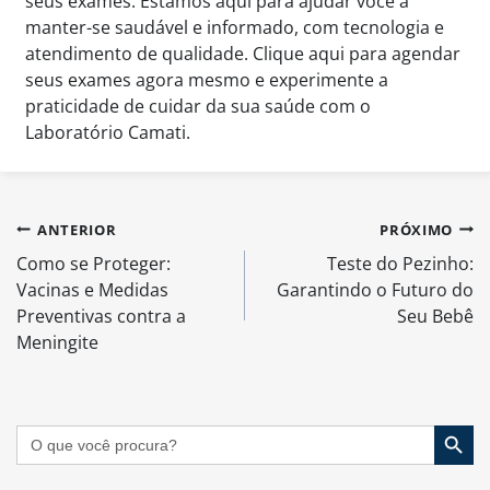
seus exames. Estamos aqui para ajudar você a
manter-se saudável e informado, com tecnologia e
atendimento de qualidade. Clique aqui para agendar
seus exames agora mesmo e experimente a
praticidade de cuidar da sua saúde com o
Laboratório Camati.
Navegação
ANTERIOR
PRÓXIMO
de
Como se Proteger:
Teste do Pezinho:
Post
Vacinas e Medidas
Garantindo o Futuro do
Preventivas contra a
Seu Bebê
Meningite
Search Button
Search
for: