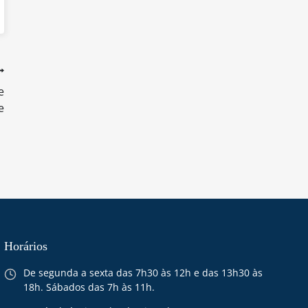
e
e
Horários
De segunda a sexta das 7h30 às 12h e das 13h30 às
18h. Sábados das 7h às 11h.