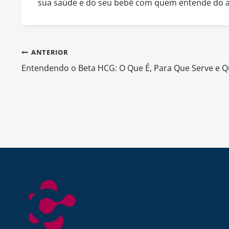
sua saúde e do seu bebê com quem entende do a
Navegação
ANTERIOR
Entendendo o Beta HCG: O Que É, Para Que Serve e 
de
Post