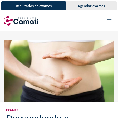
Pular
Resultados de exames
Agendar exames
para
o
Conteúdo
EXAMES