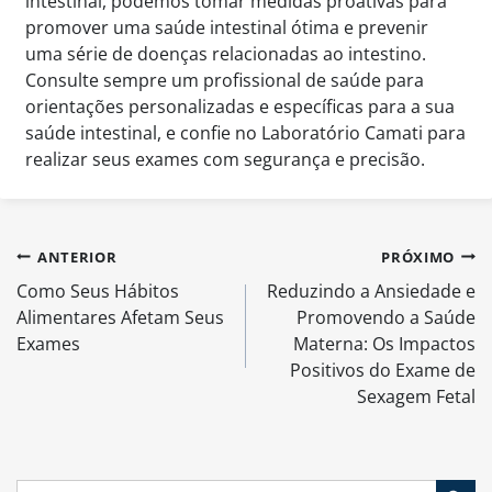
intestinal, podemos tomar medidas proativas para
promover uma saúde intestinal ótima e prevenir
uma série de doenças relacionadas ao intestino.
Consulte sempre um profissional de saúde para
orientações personalizadas e específicas para a sua
saúde intestinal, e confie no Laboratório Camati para
realizar seus exames com segurança e precisão.
Navegação
ANTERIOR
PRÓXIMO
de
Como Seus Hábitos
Reduzindo a Ansiedade e
Post
Alimentares Afetam Seus
Promovendo a Saúde
Exames
Materna: Os Impactos
Positivos do Exame de
Sexagem Fetal
Search Button
Search