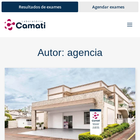
Pular
Resultados de exames
Agendar exames
para
o
Conteúdo
Autor: agencia