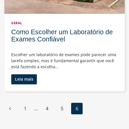
GERAL
Como Escolher um Laboratório de
Exames Confiável
Escolher um laboratório de exames pode parecer uma
tarefa simples, mas é fundamental garantir que você
está fazendo a escolha…
Como
Leia mais
Escolher
um
Laboratório
de
Navegação
Página
1
…
4
5
6
Exames
da
Confiável
Anterior
Página